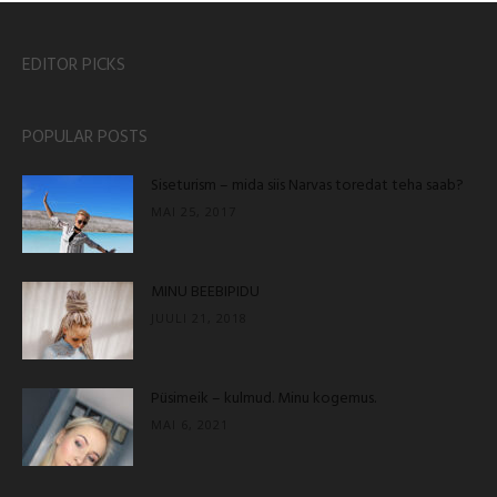
EDITOR PICKS
POPULAR POSTS
Siseturism – mida siis Narvas toredat teha saab?
MAI 25, 2017
MINU BEEBIPIDU
JUULI 21, 2018
Püsimeik – kulmud. Minu kogemus.
MAI 6, 2021