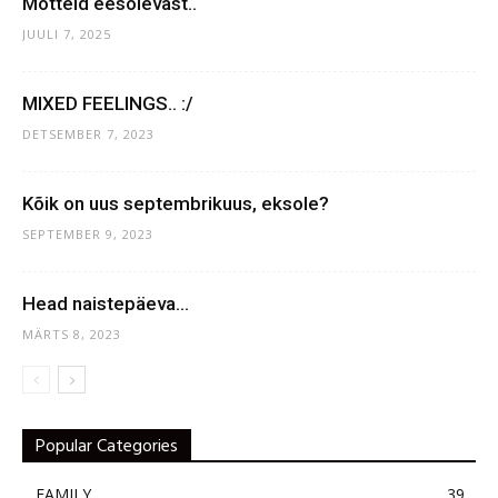
Mõtteid eesolevast..
JUULI 7, 2025
MIXED FEELINGS.. :/
DETSEMBER 7, 2023
Kõik on uus septembrikuus, eksole?
SEPTEMBER 9, 2023
Head naistepäeva…
MÄRTS 8, 2023
Popular Categories
FAMILY
39