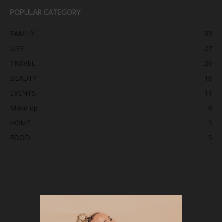
POPULAR CATEGORY
FAMILY
39
LIFE
27
TRAVEL
20
BEAUTY
16
EVENTS
11
Make up
8
HOME
5
FOOD
5