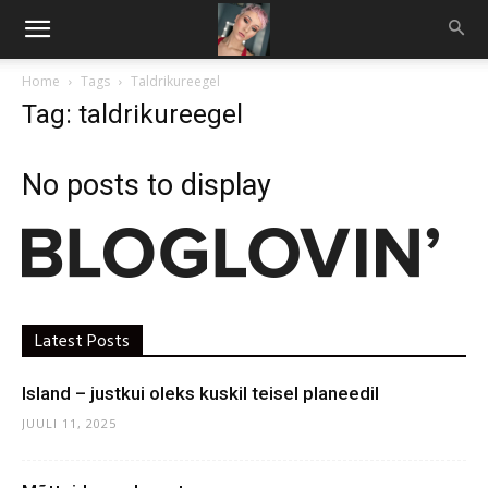
Home
Tags
Taldrikureegel
Tag: taldrikureegel
No posts to display
Latest Posts
Island – justkui oleks kuskil teisel planeedil
JUULI 11, 2025